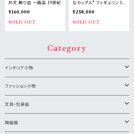
片文 飾り皿 一級品 19世紀
なカップル" フィギュリン 19
世紀 Meissen
¥160,000
¥258,000
SOLD OUT
SOLD OUT
Category
インテリア小物
アートパネル
ファッション小物
ジュエリーボックス
バッグ・ポーチ
文具・包装紙
小物入れ
化粧小物
ラッピングペーパー
陶磁器