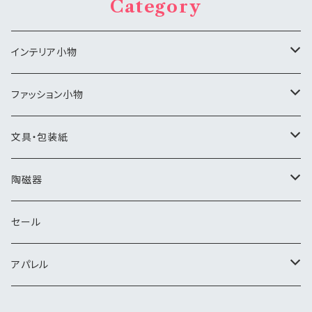
Category
インテリア小物
アートパネル
ファッション小物
ジュエリーボックス
バッグ・ポーチ
文具・包装紙
小物入れ
化粧小物
ラッピングペーパー
陶磁器
コンパクト・ミラー
置物
ノート・メモ帳
マイセン
セール
ミニアチュア
食器
トレイ・皿
KPM
アパレル
バロックフレーム
人形
A4アートプリント
その他
Tシャツ